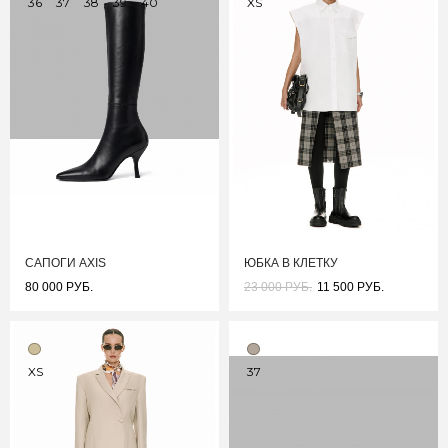
36
37
38
39
40
XS
САПОГИ AXIS
ЮБКА В КЛЕТКУ
80 000 РУБ.
23 000 РУБ.
11 500 РУБ.
XS
37