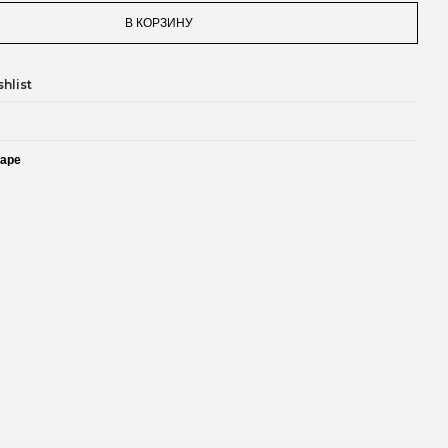
В КОРЗИНУ
hlist
варе