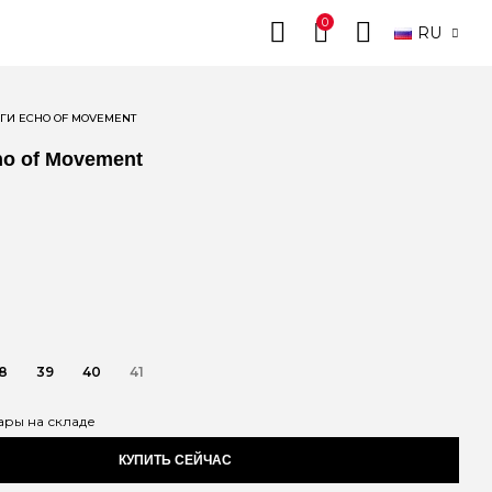
0
RU
ГИ ECHO OF MOVEMENT
ho of Movement
8
39
40
41
ары на складе
КУПИТЬ СЕЙЧАС