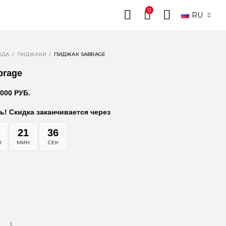
0
RU
ЖДА
ПИДЖАКИ
ПИДЖАК SABRAGE
brage
 000 РУБ.
ь! Скидка заканчивается через
21
34
Ы
МИН
СЕК
L